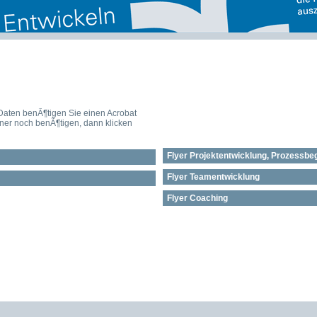
Daten benÃ¶tigen Sie einen Acrobat
ner noch benÃ¶tigen, dann klicken
Flyer Projektentwicklung, Prozessbeg
Flyer Teamentwicklung
Flyer Coaching